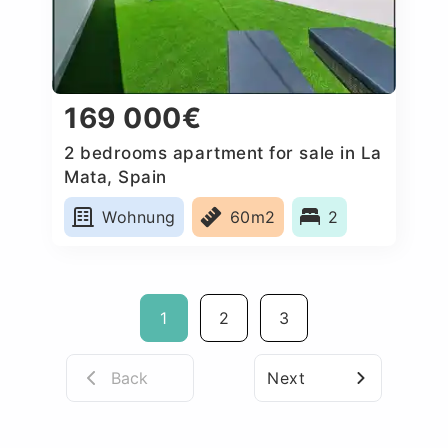
169 000€
2 bedrooms apartment for sale in La
Mata, Spain
Wohnung
60m2
2
1
2
3
Back
Next