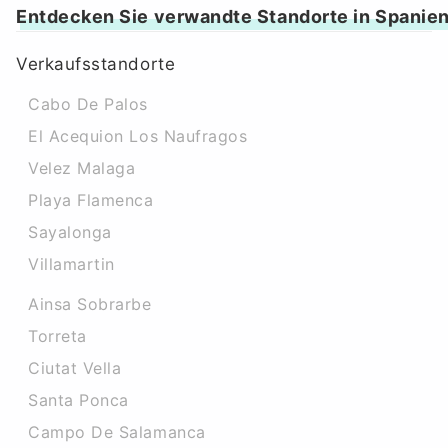
Entdecken Sie verwandte Standorte in Spanie
Verkaufsstandorte
Cabo De Palos
El Acequion Los Naufragos
Velez Malaga
Playa Flamenca
Sayalonga
Villamartin
Ainsa Sobrarbe
Torreta
Ciutat Vella
Santa Ponca
Campo De Salamanca