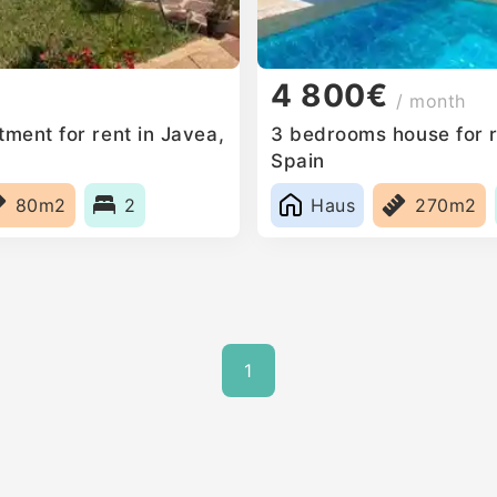
4 800€
/ month
ment for rent in Javea,
3 bedrooms house for r
Spain
80m2
2
Haus
270m2
1