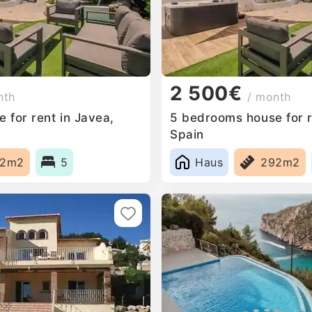
2 500€
nth
/ month
 for rent in Javea,
5 bedrooms house for r
Spain
92m2
5
Haus
292m2