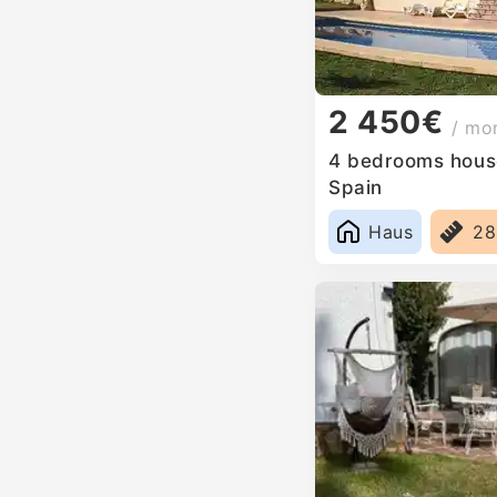
2 450€
/ mo
4 bedrooms house
Spain
Haus
2