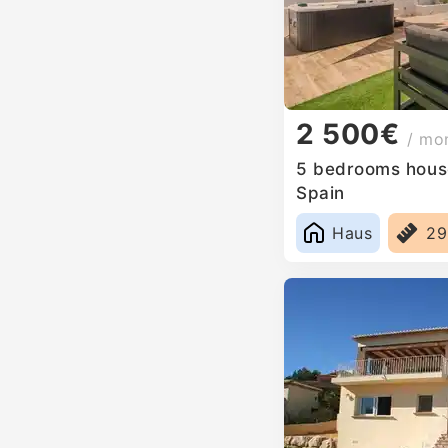
2 500€
/ mo
5 bedrooms house
Spain
Haus
2