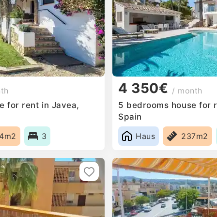
4 350€
nth
/ month
 for rent in Javea,
5 bedrooms house for r
Spain
04m2
3
Haus
237m2