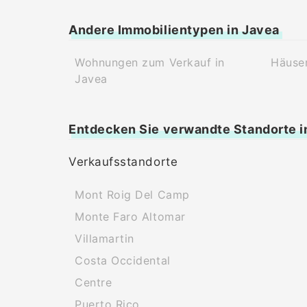
Andere Immobilientypen in Javea
Wohnungen zum Verkauf in
Häuser
Javea
Entdecken Sie verwandte Standorte i
Verkaufsstandorte
Mont Roig Del Camp
Monte Faro Altomar
Villamartin
Costa Occidental
Centre
Puerto Rico