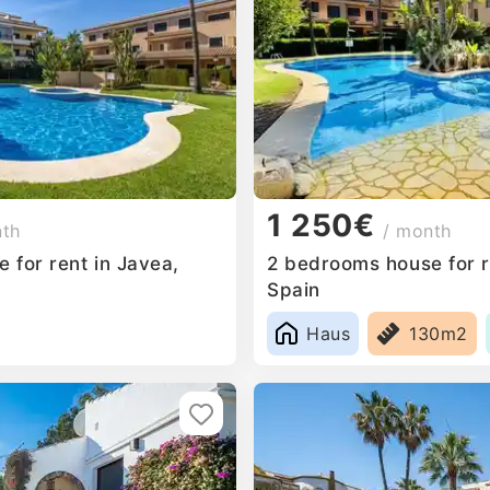
1 250€
nth
/ month
 for rent in Javea,
2 bedrooms house for r
Spain
Haus
130m2