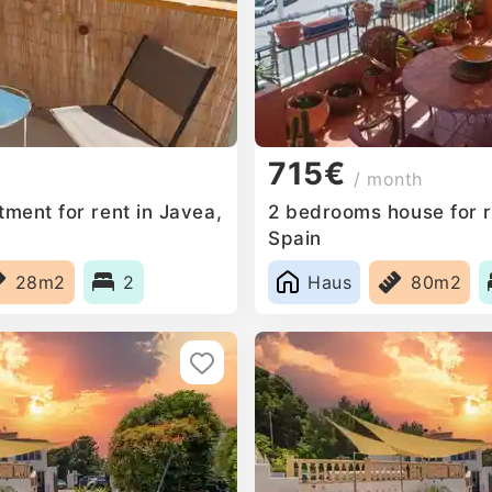
715€
/ month
ment for rent in Javea,
2 bedrooms house for r
Spain
28m2
2
Haus
80m2