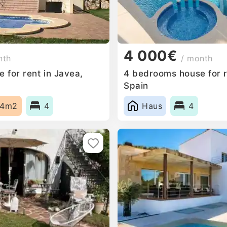
4 000€
nth
/ month
 for rent in Javea,
4 bedrooms house for r
Spain
84m2
4
Haus
4