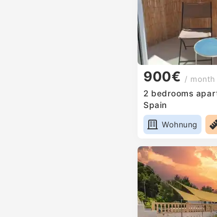
900€
/ month
2 bedrooms apart
Spain
Wohnung