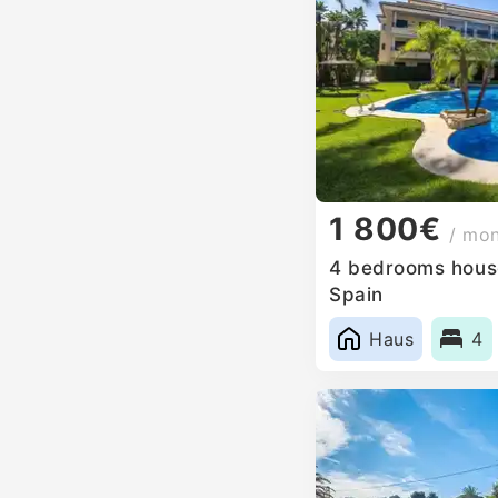
1 800€
/ mo
4 bedrooms house
Spain
Haus
4