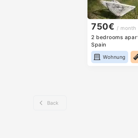
750€
/ month
2 bedrooms apart
Spain
Wohnung
Back