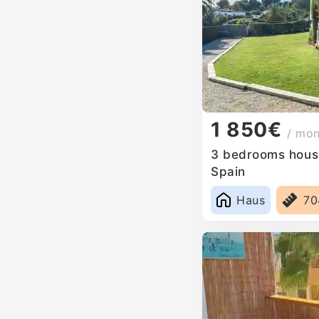
1 850€
/ mo
3 bedrooms house
Spain
Haus
7