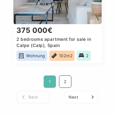
375 000€
2 bedrooms apartment for sale in
Calpe (Calp), Spain
Wohnung
102m2
2
1
2
Back
Next