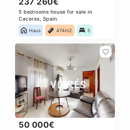
237 260€
5 bedrooms house for sale in
Caceres‎, Spain
Haus
474m2
5
50 000€