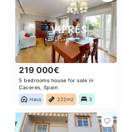
219 000€
5 bedrooms house for sale in
Caceres‎, Spain
Haus
222m2
5