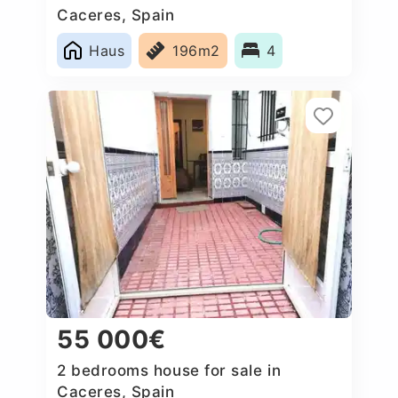
Caceres‎, Spain
Haus
196m2
4
55 000€
2 bedrooms house for sale in
Caceres‎, Spain