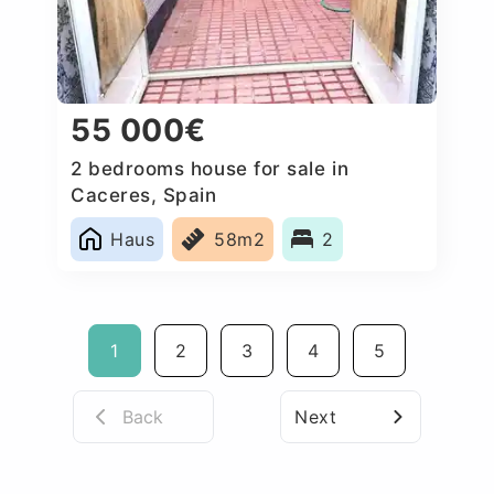
55 000€
2 bedrooms house for sale in
Caceres‎, Spain
Haus
58m2
2
1
2
3
4
5
Back
Next