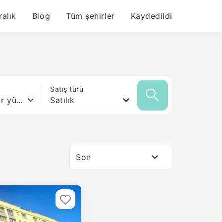
ralık
Blog
Tüm şehirler
Kaydedildi
ı
Satış türü
Herhangi bir yüzey
Satılık
Son