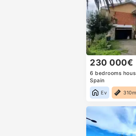
230 000€
6 bedrooms house
Spain
Ev
310