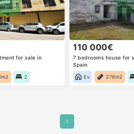
110 000€
ment for sale in
7 bedrooms house for s
Spain
0m2
2
Ev
276m2
1