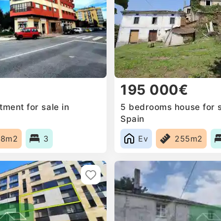
195 000€
ment for sale in
5 bedrooms house for s
Spain
38m2
3
Ev
255m2