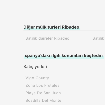
Diğer mülk türleri Ribadeo
Satılık daireler Ribadeo
Satılı
İspanya'daki ilgili konumları keşfedin
Satış yerleri
Vigo County
Zona Los Frutales
Playa De San Juan
Boadilla Del Monte