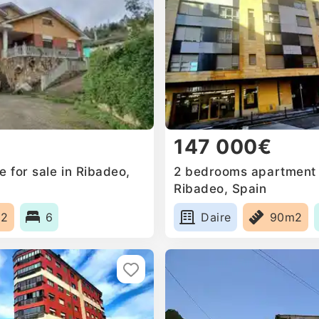
147 000€
 for sale in Ribadeo,
2 bedrooms apartment f
Ribadeo, Spain
m2
6
Daire
90m2