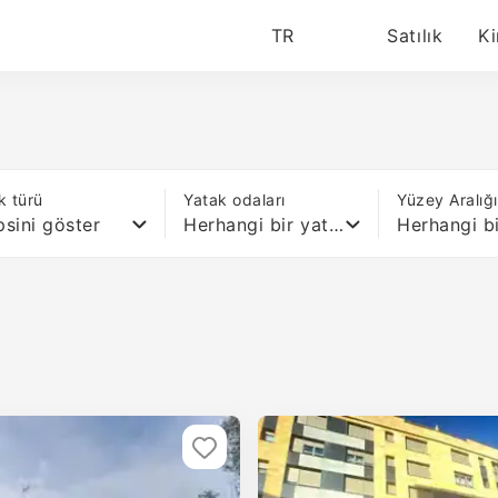
TR
Satılık
Ki
k türü
Yatak odaları
Yüzey Aralığ
sini göster
Herhangi bir yatak