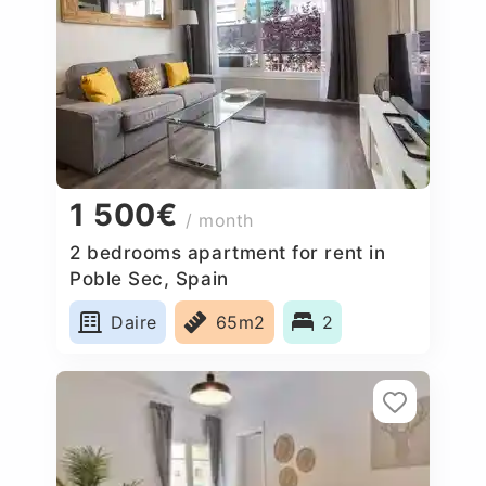
1 500€
/ month
2 bedrooms apartment for rent in
Poble Sec, Spain
Daire
65m2
2