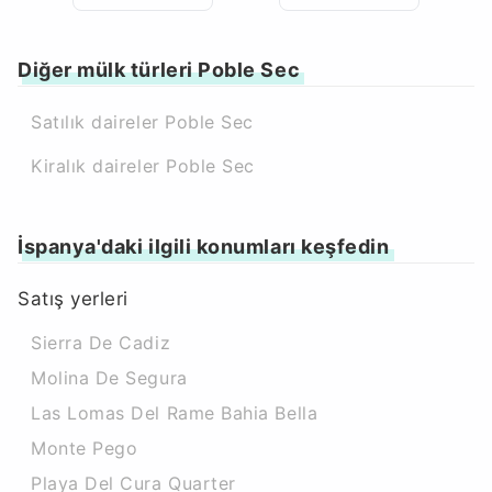
Diğer mülk türleri Poble Sec
Satılık daireler Poble Sec
Kiralık daireler Poble Sec
İspanya'daki ilgili konumları keşfedin
Satış yerleri
Sierra De Cadiz
Molina De Segura
Las Lomas Del Rame Bahia Bella
Monte Pego
Playa Del Cura Quarter