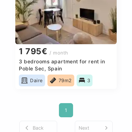
1 795€
/ month
3 bedrooms apartment for rent in
Poble Sec, Spain
Daire
79m2
3
1
Back
Next