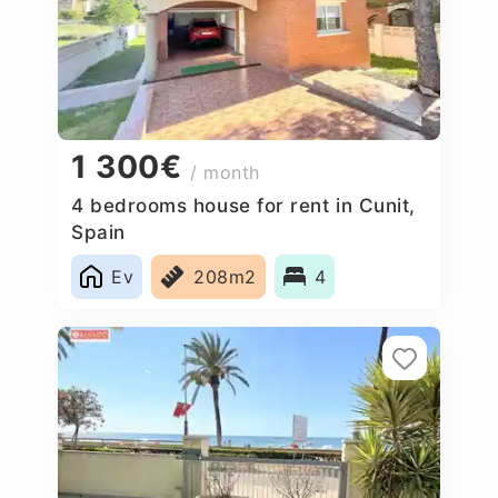
1 300€
/ month
4 bedrooms house for rent in Cunit,
Spain
Ev
208m2
4