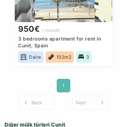
950€
/ month
3 bedrooms apartment for rent in
Cunit, Spain
Daire
102m2
3
1
Back
Next
Diğer mülk türleri Cunit