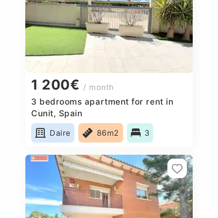
1 200€
/ month
3 bedrooms apartment for rent in
Cunit, Spain
Daire
86m2
3