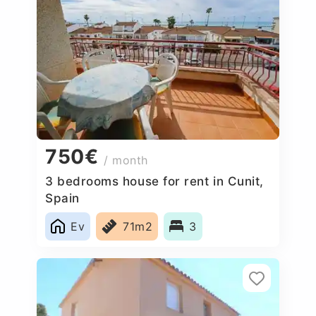
750€
/ month
3 bedrooms house for rent in Cunit,
Spain
Ev
71m2
3