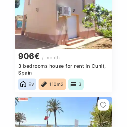
906€
/ month
3 bedrooms house for rent in Cunit,
Spain
Ev
110m2
3