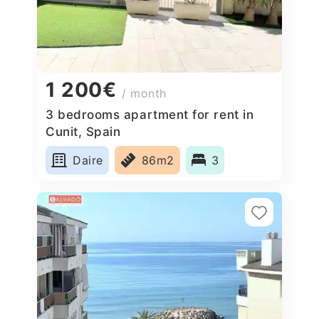
1 200€
/ month
3 bedrooms apartment for rent in
Cunit, Spain
Daire
86m2
3