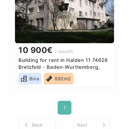
10 900€
/ month
Building for rent in Halden 11 74626
Bretzfeld - Baden-Wurttemberg,
Germany
Bina
892m2
1
Back
Next