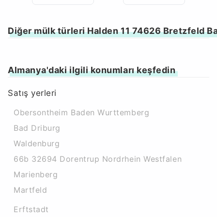
Diğer mülk türleri Halden 11 74626 Bretzfeld
Almanya'daki ilgili konumları keşfedin
Satış yerleri
Obersontheim Baden Wurttemberg
Bad Driburg
Waldenburg
66b 32694 Dorentrup Nordrhein Westfalen
Marienberg
Martfeld
Erftstadt