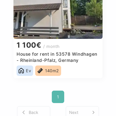
1 100€
/ month
House for rent in 53578 Windhagen
- Rheinland-Pfalz, Germany
Ev
140m2
1
Back
Next