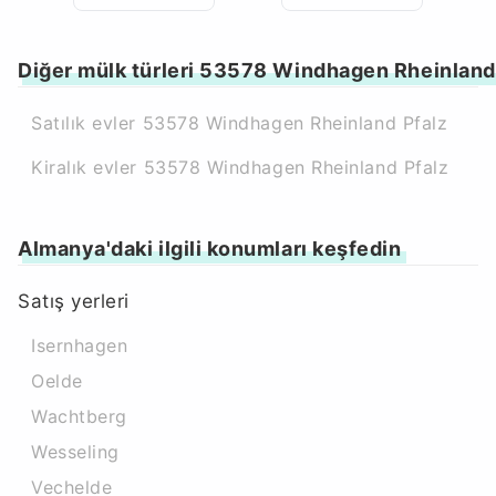
Diğer mülk türleri 53578 Windhagen Rheinland
Satılık evler 53578 Windhagen Rheinland Pfalz
Kiralık evler 53578 Windhagen Rheinland Pfalz
Almanya'daki ilgili konumları keşfedin
Satış yerleri
Isernhagen
Oelde
Wachtberg
Wesseling
Vechelde