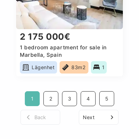
2 175 000€
1 bedroom apartment for sale in
Marbella, Spain
Lägenhet
83m2
1
1
2
3
4
5
Back
Next