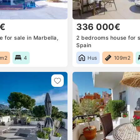
0€
336 000€
for sale in Marbella,
2 bedrooms house for s
Spain
9m2
4
Hus
109m2