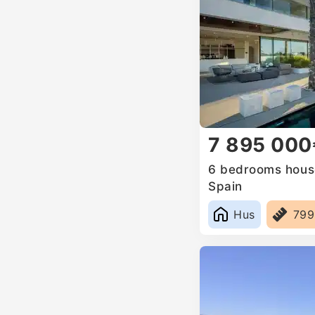
7 895 000
6 bedrooms house
Spain
Hus
79