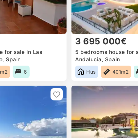
3 695 000€
 for sale in Las
5 bedrooms house for s
o, Spain
Andalucia, Spain
0m2
6
Hus
401m2