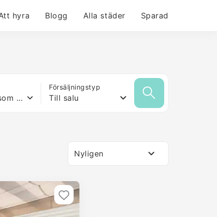
Att hyra
Blogg
Alla städer
Sparad
Försäljningstyp
Vilken yta som helst
Till salu
Nyligen