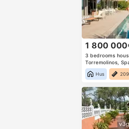
1 800 000
3 bedrooms house
Torremolinos, Sp
Hus
20