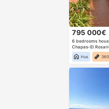
795 000€
6 bedrooms house
Chapas-El Rosari
Hus
36