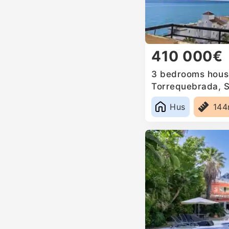
410 000€
3 bedrooms house
Torrequebrada, 
Hus
14