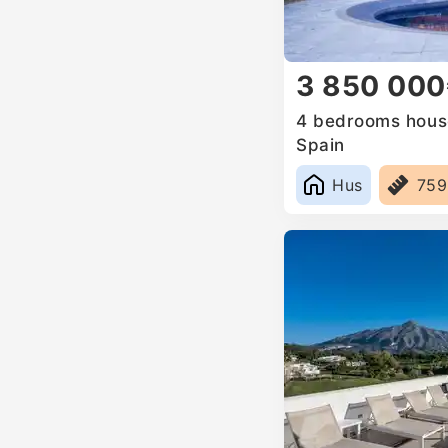
3 850 00
4 bedrooms house 
Spain
Hus
75