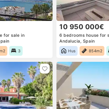
10 950 000€
 for sale in
6 bedrooms house for s
Spain
Andalucia, Spain
4m2
3
Hus
854m2