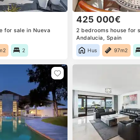
425 000€
 for sale in Nueva
2 bedrooms house for s
Andalucia, Spain
m2
2
Hus
97m2