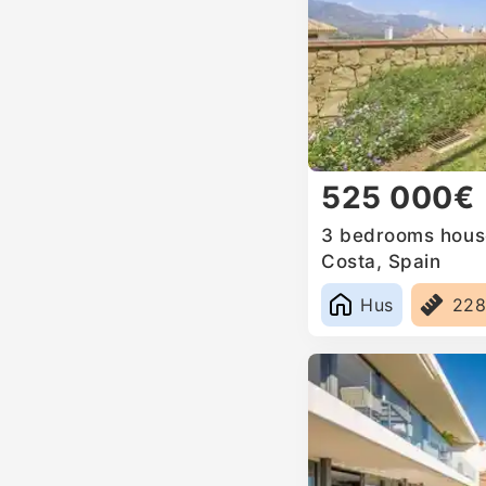
525 000€
3 bedrooms house 
Costa, Spain
Hus
22