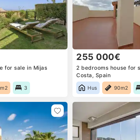
255 000€
for sale in Mijas
2 bedrooms house for s
Costa, Spain
8m2
3
Hus
90m2