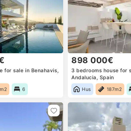
€
898 000€
 for sale in Benahavis,
3 bedrooms house for s
Andalucia, Spain
9m2
6
Hus
187m2