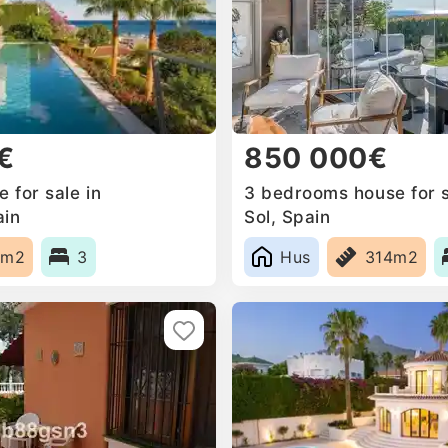
€
850 000€
 for sale in
3 bedrooms house for s
ain
Sol, Spain
9m2
3
Hus
314m2