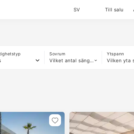
SV
Till salu
tighetstyp
Sovrum
Ytspann
s
Vilket antal sängar som helst