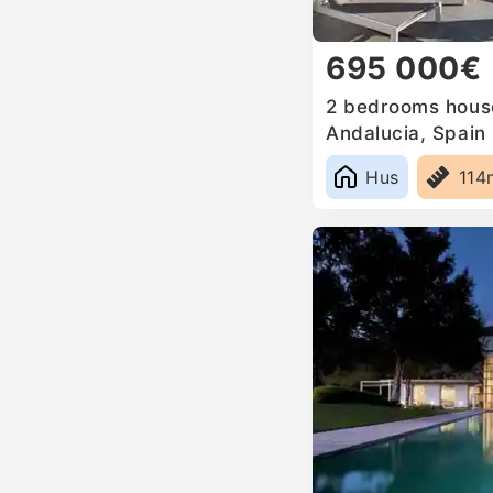
695 000€
2 bedrooms house
Andalucia, Spain
Hus
114