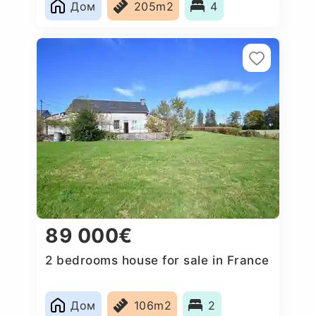
Дом
205m2
4
89 000€
2 bedrooms house for sale in France
Дом
106m2
2