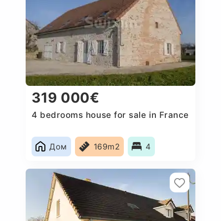
319 000€
4 bedrooms house for sale in France
Дом
169m2
4