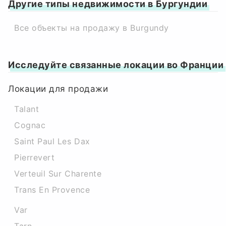
Другие типы недвижимости в Бургундии
Все объекты на продажу в Burgundy
Исследуйте связанные локации во Франции
Локации для продажи
Talant
Cognac
Saint Paul Les Dax
Pierrevert
Verteuil Sur Charente
Trans En Provence
Var