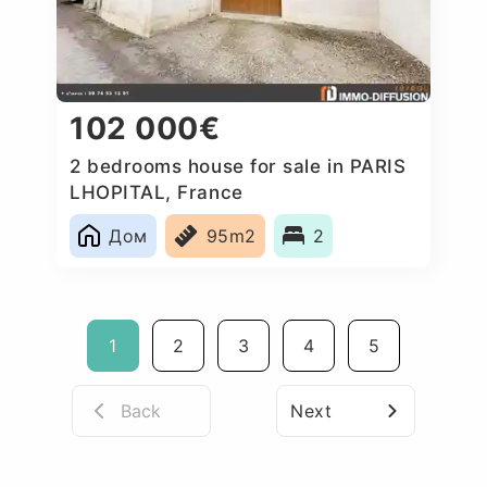
102 000€
2 bedrooms house for sale in PARIS
LHOPITAL, France
Дом
95m2
2
1
2
3
4
5
Back
Next