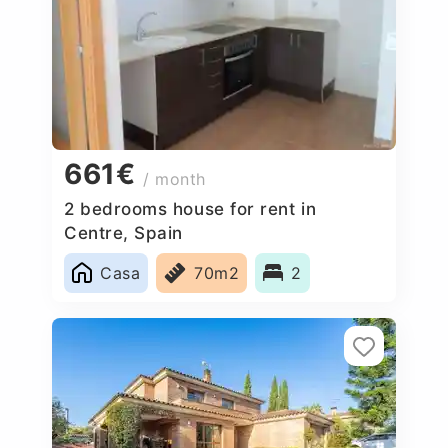
661€
/ month
2 bedrooms house for rent in
Centre, Spain
Casa
70m2
2