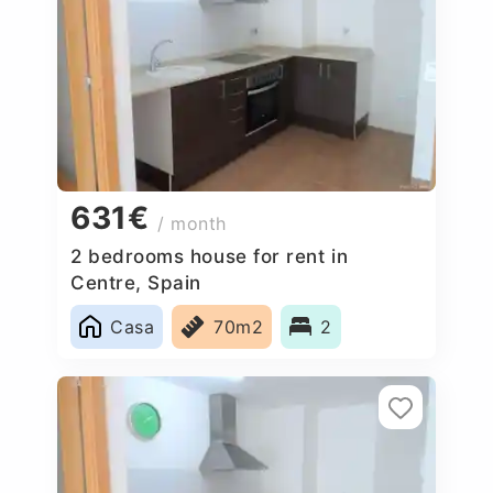
631€
/ month
2 bedrooms house for rent in
Centre, Spain
Casa
70m2
2