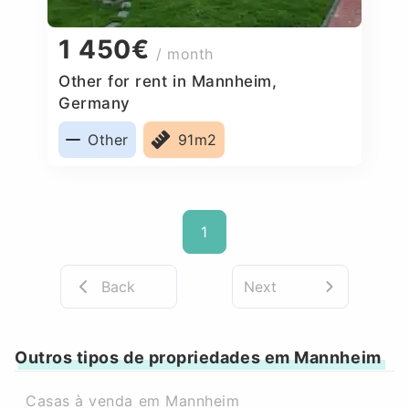
1 450€
/ month
Other for rent in Mannheim,
Germany
Other
91m2
1
Back
Next
Outros tipos de propriedades em Mannheim
Casas à venda em Mannheim