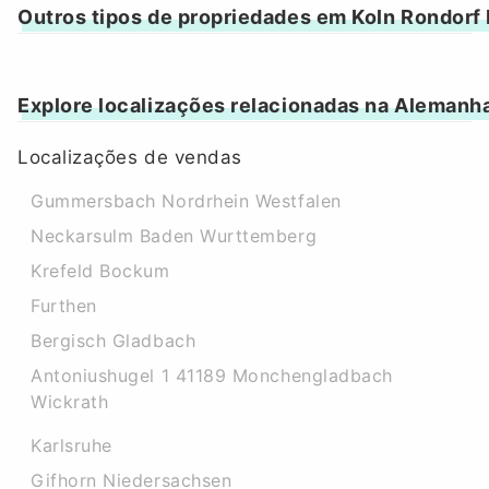
Outros tipos de propriedades em Koln Rondorf
Explore localizações relacionadas na Alemanh
Localizações de vendas
Gummersbach Nordrhein Westfalen
Neckarsulm Baden Wurttemberg
Krefeld Bockum
Furthen
Bergisch Gladbach
Antoniushugel 1 41189 Monchengladbach
Wickrath
Karlsruhe
Gifhorn Niedersachsen