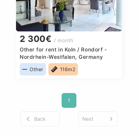
2 300€
/ month
Other for rent in Koln / Rondorf -
Nordrhein-Westfalen, Germany
Other
116m2
1
Back
Next