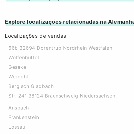
Explore localizações relacionadas na Alemanh
Localizações de vendas
66b 32694 Dorentrup Nordrhein Westfalen
Wolfenbuttel
Geseke
Werdohl
Bergisch Gladbach
Str. 241 38124 Braunschweig Niedersachsen
Ansbach
Frankenstein
Lossau