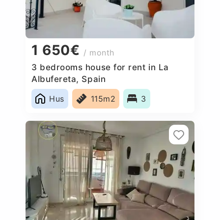
1 650€
/ month
3 bedrooms house for rent in La
Albufereta, Spain
Hus
115m2
3