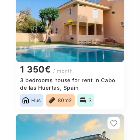
1 350€
/ month
3 bedrooms house for rent in Cabo
de las Huertas, Spain
Hus
80m2
3