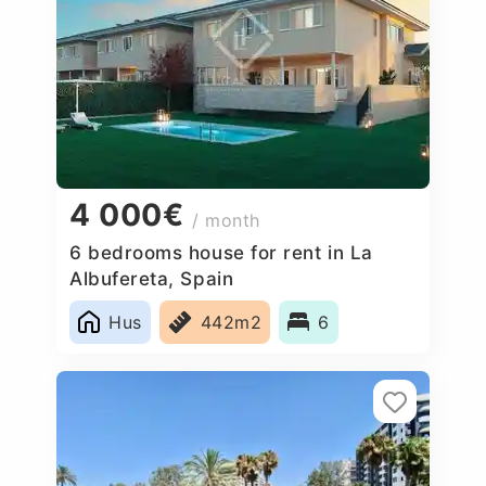
4 000€
/ month
6 bedrooms house for rent in La
Albufereta, Spain
Hus
442m2
6