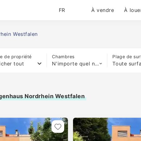
FR
À vendre
À loue
hein Westfalen
e de propriété
Chambres
Plage de sur
icher tout
N'importe quel nombre de lits
Toute surf
igenhaus Nordrhein Westfalen