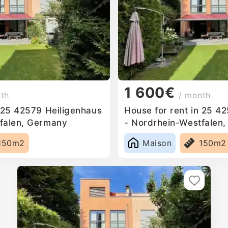
1 600€
nth
/ month
n 25 42579 Heiligenhaus
House for rent in 25 4
falen, Germany
- Nordrhein-Westfalen
150m2
Maison
150m2