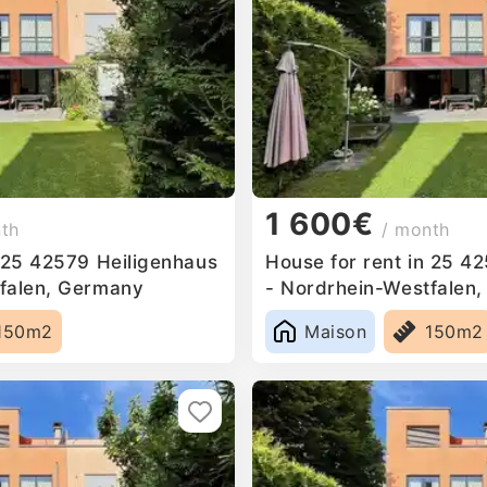
1 600€
nth
/ month
n 25 42579 Heiligenhaus
House for rent in 25 4
falen, Germany
- Nordrhein-Westfalen
150m2
Maison
150m2