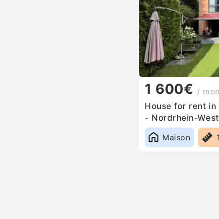
1 600€
/ mo
House for rent i
- Nordrhein-West
Maison