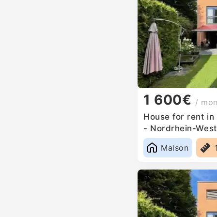
1 600€
/ mo
House for rent i
- Nordrhein-West
Maison