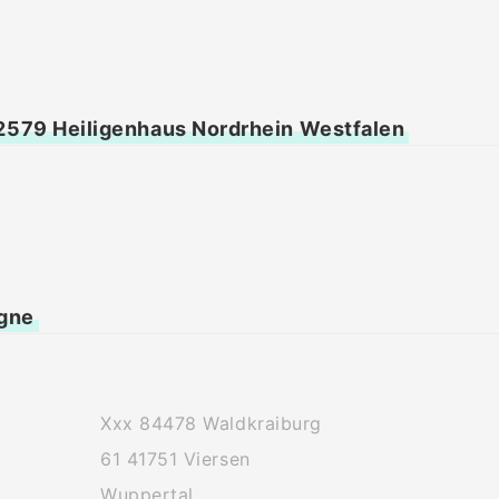
42579 Heiligenhaus Nordrhein Westfalen
agne
Xxx 84478 Waldkraiburg
61 41751 Viersen
Wuppertal