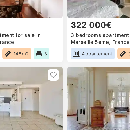
322 000€
ment for sale in
3 bedrooms apartment f
France
Marseille 5eme, France
148m2
3
Appartement