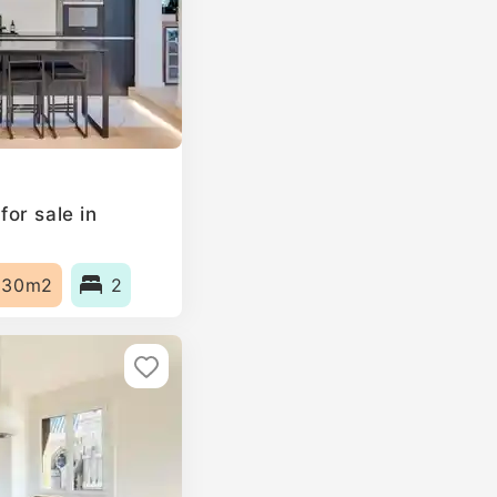
or sale in
130m2
2