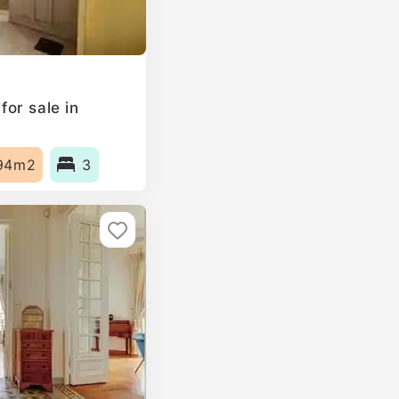
or sale in
94m2
3