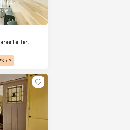
rseille 1er,
23m2