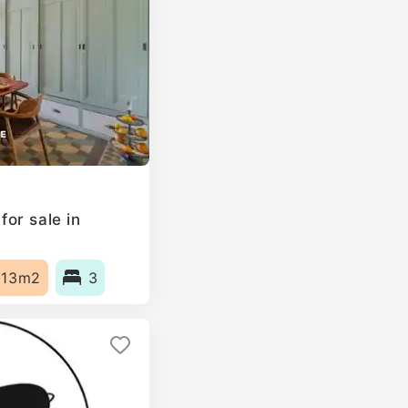
or sale in
113m2
3