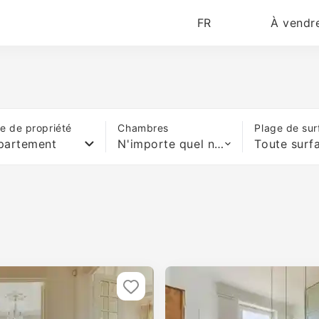
FR
À vendr
e de propriété
Chambres
Plage de sur
partement
N'importe quel nombre de lits
Toute surf