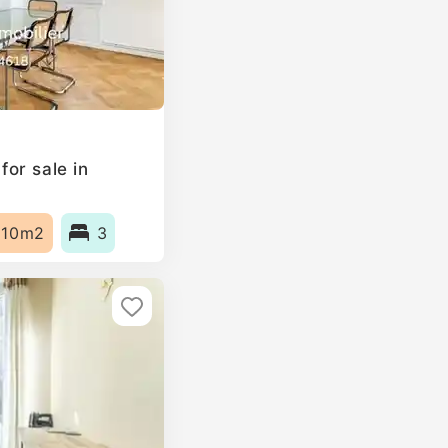
or sale in
110m2
3