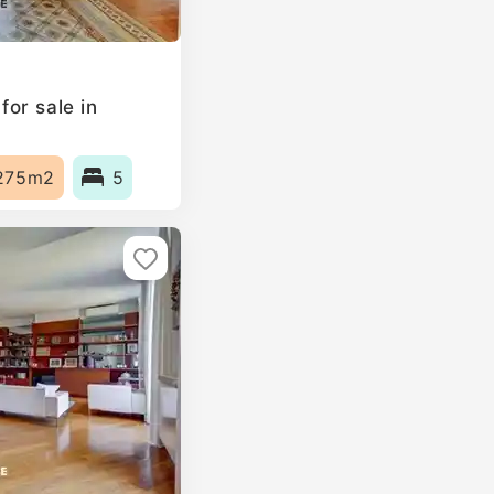
or sale in
275m2
5