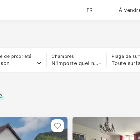
FR
À vendr
e de propriété
Chambres
Plage de sur
ison
N'importe quel nombre de lits
Toute surf
e