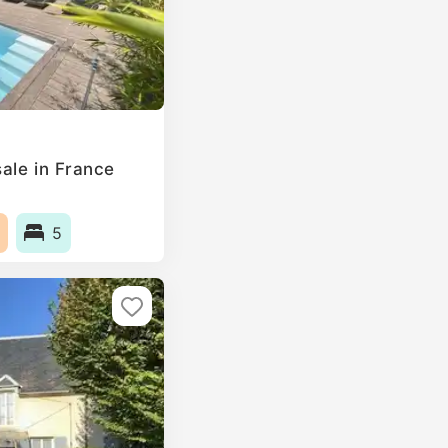
ale in France
5