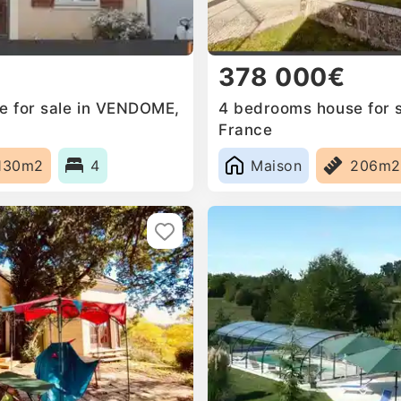
378 000€
e for sale in VENDOME,
4 bedrooms house for 
France
130m2
4
Maison
206m2