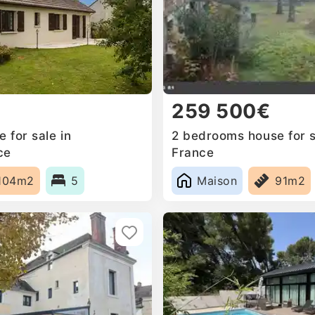
259 500€
 for sale in
2 bedrooms house for 
ce
France
104m2
5
Maison
91m2