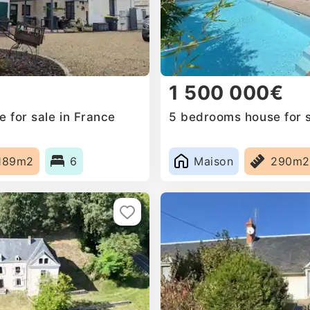
1 500 000€
 for sale in France
5 bedrooms house for s
189m2
6
Maison
290m2