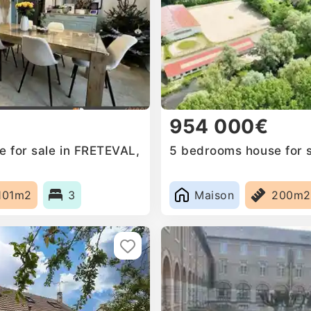
954 000€
 for sale in FRETEVAL,
5 bedrooms house for s
101m2
3
Maison
200m2