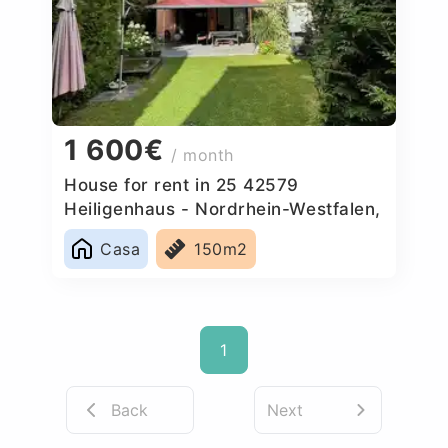
1 600€
/ month
House for rent in 25 42579
Heiligenhaus - Nordrhein-Westfalen,
Germany
Casa
150m2
1
Back
Next