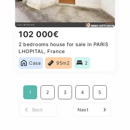
102 000€
2 bedrooms house for sale in PARIS
LHOPITAL, France
Casa
95m2
2
1
2
3
4
5
Back
Next