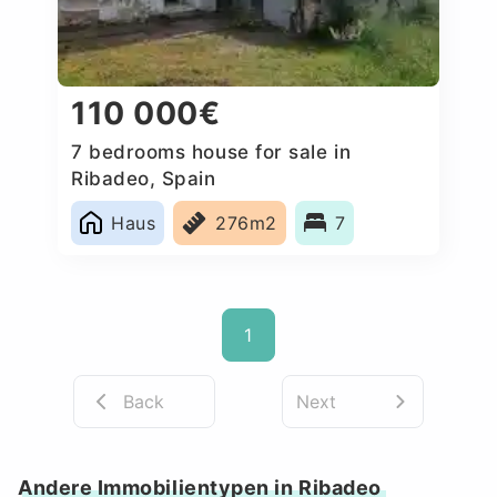
110 000€
7 bedrooms house for sale in
Ribadeo, Spain
Haus
276m2
7
1
Back
Next
Andere Immobilientypen in Ribadeo