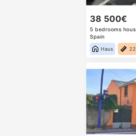
38 500€
5 bedrooms house
Spain
Haus
2