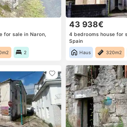
43 938€
 for sale in Naron,
4 bedrooms house for s
Spain
0m2
2
Haus
320m2