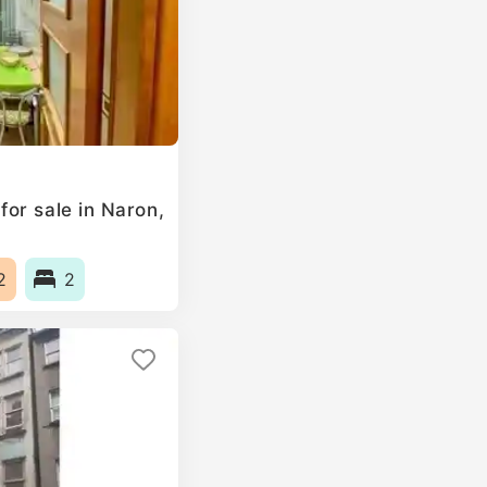
or sale in Naron,
2
2