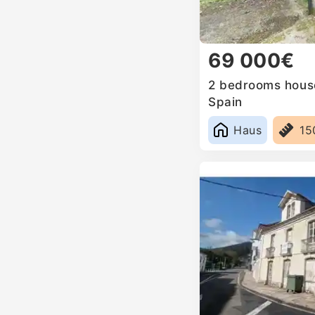
69 000€
2 bedrooms house
Spain
Haus
15