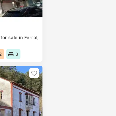
r sale in Ferrol,
2
3