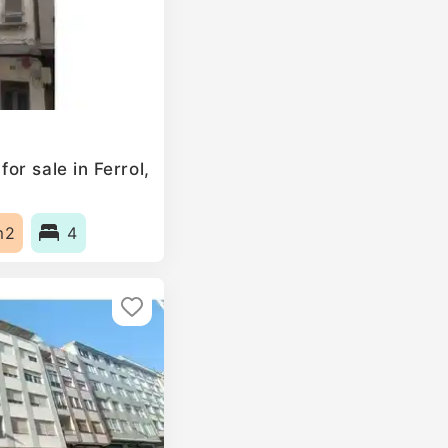
r sale in Ferrol,
m2
4