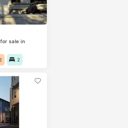
or sale in
2
2