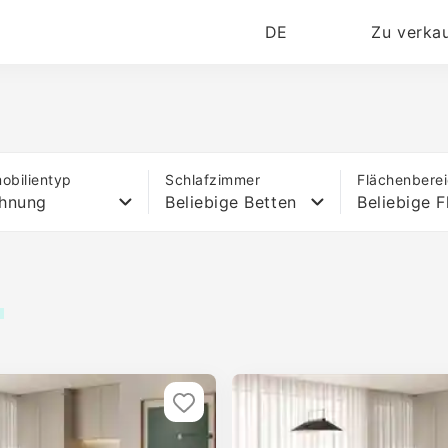
DE
Zu verka
obilientyp
Schlafzimmer
Flächenbere
hnung
Beliebige Betten
Beliebige F
s