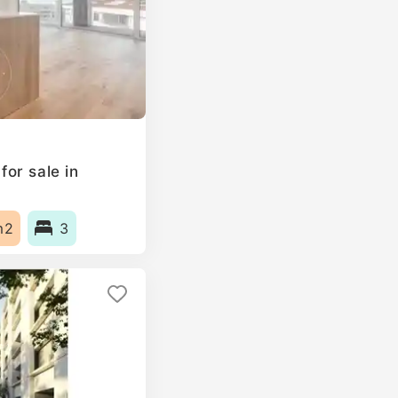
or sale in
m2
3